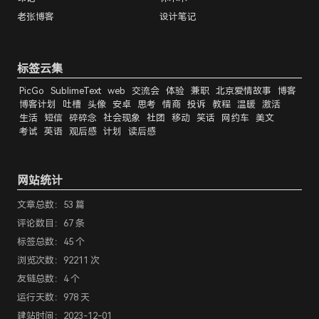
老张博客
设计笔记
标签云集
PicGo
SublimeText
web
交流会
体验
兼职
北京爱情故事
博客
博客计划
吐槽
头像
安卓
思考
情商
投诉
教程
温暖
激活
生活
短信
碎碎念
社会现象
社团
移动
笑话
网约车
美文
考试
英语
观后感
计划
读后感
网站统计
文章总数：53 篇
评论数目：67 条
标签总数：45 个
浏览次数：92211 次
友链总数：4 个
运行天数：978 天
建站时间：2023-12-01