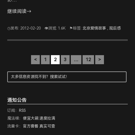
继续阅读→
◷发布: 2012-02-20
👁浏览: 1.6K
⚑标签:
北京爱情故事
,
观后感
<
1
2
3
…
12
>
通知公告
订阅：
RSS
魔法梯：
便宜大碗 速度拉满
流量卡：
官方套餐 真实可查