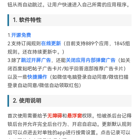
钮从而自动跳过。让用户快速进入自己所需的应用程序。
软件特性
1.
开源免费
2.支持订阅规则
在线更新
（目前支持889个应用，1845组
规则。还在持续更新中。）
3.除了
跳过开屏广告
，还能
关闭应用内部弹窗广告
（如关
闭百度贴吧帖子广告卡片/知乎回答底部推荐广告卡片）
以及一些
快捷操作
（如微信电脑登录自动同意/微信扫描
登录自动同意/微信自动领取红包）
使用说明
首次使用需要给予
无障碍
和
悬浮窗
权限。怕被杀后台记得
锁后台并允许完全后台行为、开启自启动。更新默认规则
后可以点进去对单独的app进行按需设置。点击记录可以