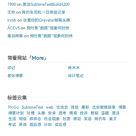
1900
on
激活SublimeTextBuild4200
王帅
on
网约车司机一日体验记录
inmb
on
设置你的Gravatar邮箱头像
ACEVS
on
预付费”跑路“现象何时休
鬼谷神算
on
预付费”跑路“现象何时休
常看网站「
More
」
印记
林木木
老张博客
设计笔记
标签云集
PicGo
SublimeText
web
交流会
体验
兼职
北京爱情故事
博客
博客计划
吐槽
头像
安卓
思考
情商
投诉
教程
温暖
激活
生活
短信
碎碎念
社会现象
社团
移动
笑话
网约车
美文
考试
英语
观后感
计划
读后感