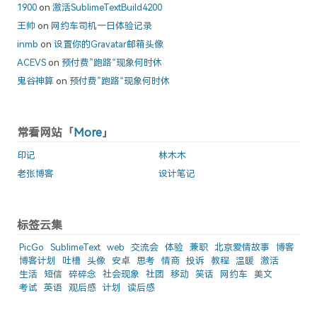
1900
on
激活SublimeTextBuild4200
王帅
on
网约车司机一日体验记录
inmb
on
设置你的Gravatar邮箱头像
ACEVS
on
预付费”跑路“现象何时休
鬼谷神算
on
预付费”跑路“现象何时休
常看网站「
More
」
印记
林木木
老张博客
设计笔记
标签云集
PicGo
SublimeText
web
交流会
体验
兼职
北京爱情故事
博客
博客计划
吐槽
头像
安卓
思考
情商
投诉
教程
温暖
激活
生活
短信
碎碎念
社会现象
社团
移动
笑话
网约车
美文
考试
英语
观后感
计划
读后感