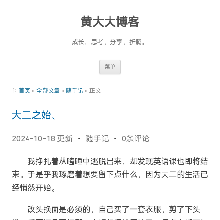
黄大大博客
成长，思考，分享，折腾。
Skip
菜单
to
content
⚐
首页
»
全部文章
»
随手记
» 正文
大二之始、
2024-10-18 更新
随手记
0条评论
我挣扎着从瞌睡中逃脱出来，却发现英语课也即将结
束。于是乎我琢磨着想要留下点什么，因为大二的生活已
经悄然开始。
改头换面是必须的，自己买了一套衣服，剪了下头