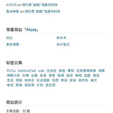
ACEVS
on
预付费”跑路“现象何时休
鬼谷神算
on
预付费”跑路“现象何时休
常看网站「
More
」
印记
林木木
老张博客
设计笔记
标签云集
PicGo
SublimeText
web
交流会
体验
兼职
北京爱情故事
博客
博客计划
吐槽
头像
安卓
思考
情商
投诉
教程
温暖
激活
生活
短信
碎碎念
社会现象
社团
移动
笑话
网约车
美文
考试
英语
观后感
计划
读后感
网站统计
文章总数：53 篇