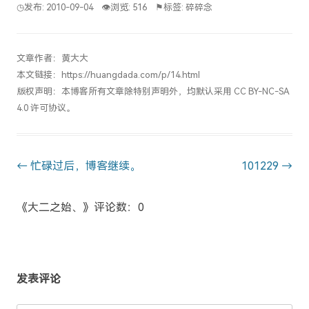
◷发布: 2010-09-04
👁浏览: 516
⚑标签:
碎碎念
文章作者：
黄大大
本文链接：
https://huangdada.com/p/14.html
版权声明：本博客所有文章除特别声明外，均默认采用
CC BY-NC-SA
4.0
许可协议。
Post
←
忙碌过后，博客继续。
101229
→
navigation
《大二之始、》评论数：0
发表评论