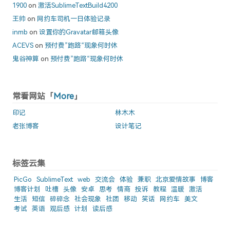
1900
on
激活SublimeTextBuild4200
王帅
on
网约车司机一日体验记录
inmb
on
设置你的Gravatar邮箱头像
ACEVS
on
预付费”跑路“现象何时休
鬼谷神算
on
预付费”跑路“现象何时休
常看网站「
More
」
印记
林木木
老张博客
设计笔记
标签云集
PicGo
SublimeText
web
交流会
体验
兼职
北京爱情故事
博客
博客计划
吐槽
头像
安卓
思考
情商
投诉
教程
温暖
激活
生活
短信
碎碎念
社会现象
社团
移动
笑话
网约车
美文
考试
英语
观后感
计划
读后感