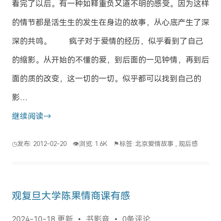
看完了以后。有一种如释重负又道不明的感受。因为这样
的情节都是活生生的发生在身边的故事，从心底产生了深
深的共鸣。 疯子对于爱情的经历，似乎看到了自己
的缩影。从开始的不懂的爱，到后面的一见钟情，再到后
面的质的改变，这一切的一切。似乎都可以找到自己的
影…
继续阅读→
◷发布: 2012-02-20
👁浏览: 1.6K
⚑标签:
北京爱情故事
,
观后感
观复旦大学陈果情商课有感
2024-10-18 更新
书影音
0条评论