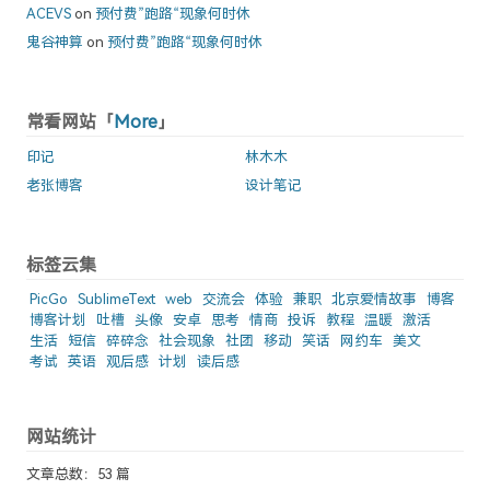
ACEVS
on
预付费”跑路“现象何时休
鬼谷神算
on
预付费”跑路“现象何时休
常看网站「
More
」
印记
林木木
老张博客
设计笔记
标签云集
PicGo
SublimeText
web
交流会
体验
兼职
北京爱情故事
博客
博客计划
吐槽
头像
安卓
思考
情商
投诉
教程
温暖
激活
生活
短信
碎碎念
社会现象
社团
移动
笑话
网约车
美文
考试
英语
观后感
计划
读后感
网站统计
文章总数：53 篇