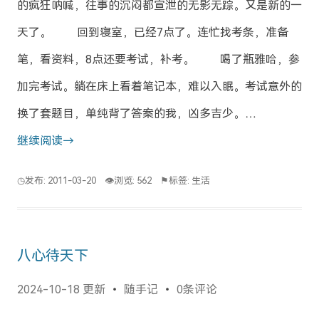
的疯狂呐喊，往事的沉闷都宣泄的无影无踪。又是新的一
天了。 回到寝室，已经7点了。连忙找考条，准备
笔，看资料，8点还要考试，补考。 喝了瓶雅哈，参
加完考试。躺在床上看着笔记本，难以入眠。考试意外的
换了套题目，单纯背了答案的我，凶多吉少。…
继续阅读→
◷发布: 2011-03-20
👁浏览: 562
⚑标签:
生活
八心待天下
2024-10-18 更新
随手记
0条评论