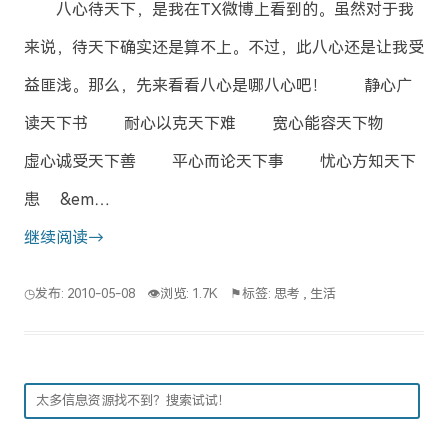
八心待天下，是我在TX微博上看到的。虽然对于我
来说，待天下确实还是算不上。不过，此八心还是让我受
益匪浅。那么，先来看看八心是哪八心吧！ 静心广
读天下书 耐心以克天下难 宽心能容天下物
虚心诚受天下善 平心而论天下事 忧心方知天下
患 &em…
继续阅读→
◷发布: 2010-05-08
👁浏览: 1.7K
⚑标签:
思考
,
生活