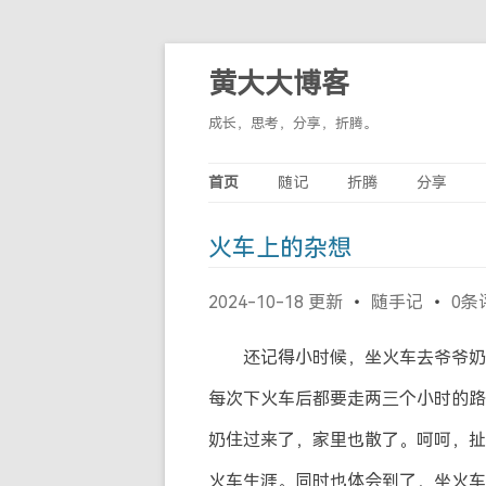
黄大大博客
成长，思考，分享，折腾。
首页
随记
折腾
分享
火车上的杂想
2024-10-18 更新
随手记
0条
还记得小时候，坐火车去爷爷奶奶
每次下火车后都要走两三个小时的路
奶住过来了，家里也散了。呵呵，
火车生涯。同时也体会到了，坐火车