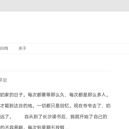
Skip
归档
关于
to
content
评论
家的日子。每次都要等那么久，每次都是那么多人。
才能到达目的地。一切都只是回忆。现在爷爷去了，奶
扯远了。 自从到了长沙读书后，我就开始了自己的
的不容易啊。每次到星期五放假…