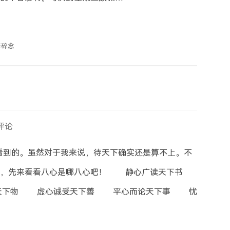
碎碎念
评论
到的。虽然对于我来说，待天下确实还是算不上。不
么，先来看看八心是哪八心吧！ 静心广读天下书
下物 虚心诚受天下善 平心而论天下事 忧