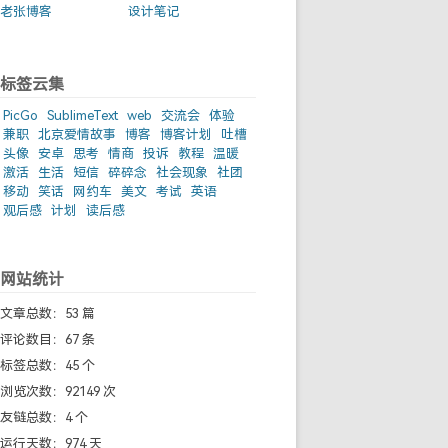
老张博客
设计笔记
标签云集
PicGo
SublimeText
web
交流会
体验
兼职
北京爱情故事
博客
博客计划
吐槽
头像
安卓
思考
情商
投诉
教程
温暖
激活
生活
短信
碎碎念
社会现象
社团
移动
笑话
网约车
美文
考试
英语
观后感
计划
读后感
网站统计
文章总数：53 篇
评论数目：67 条
标签总数：45 个
浏览次数：92149 次
友链总数：4 个
运行天数：974 天