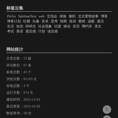
标签云集
PicGo
SublimeText
web
交流会
体验
兼职
北京爱情故事
博客
博客计划
吐槽
头像
安卓
思考
情商
投诉
教程
温暖
激活
生活
短信
碎碎念
社会现象
社团
移动
笑话
网约车
美文
考试
英语
观后感
计划
读后感
网站统计
文章总数：53 篇
评论数目：67 条
标签总数：45 个
浏览次数：92145 次
友链总数：4 个
运行天数：974 天
建站时间：2023-12-01
最后更新：2025-10-20
数据查询：50 次